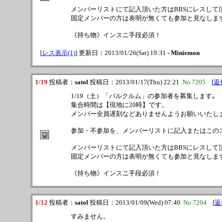
メンバーリストにて記入頂いた方はBBSにレスして
固定メンバーの方は表明が無くても参加と見なしま
《持ち物》インスニ手段必須！
[
レス表示(1)
] 更新日：2013/01/26(Sat) 19:31 -
Miniemon
1/19
投稿者：
satol
投稿日：2013/01/17(Thu) 22:21
No.7205
[
返
1/19（土）「バルクルム」の参加者を募集します｡
集合時間は【現地に20時】です。
メンバー全員遅刻などありませんようお願いいたし
参加・不参加を、メンバーリストに記入またはこの
メンバーリストにて記入頂いた方はBBSにレスして
固定メンバーの方は表明が無くても参加と見なしま
《持ち物》インスニ手段必須！
1/12
投稿者：
satol
投稿日：2013/01/09(Wed) 07:40
No.7204
[
返
すみません。