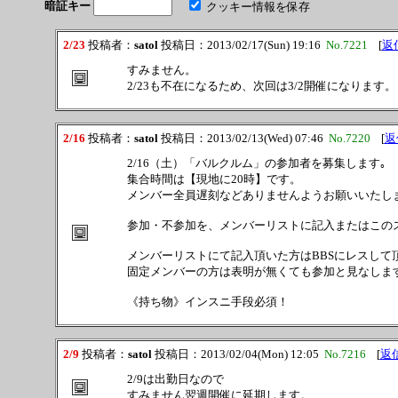
暗証キー
クッキー情報を保存
2/23
投稿者：
satol
投稿日：2013/02/17(Sun) 19:16
No.7221
[
返
すみません。
2/23も不在になるため、次回は3/2開催になります。
2/16
投稿者：
satol
投稿日：2013/02/13(Wed) 07:46
No.7220
[
返
2/16（土）「バルクルム」の参加者を募集します｡
集合時間は【現地に20時】です。
メンバー全員遅刻などありませんようお願いいたし
参加・不参加を、メンバーリストに記入またはこの
メンバーリストにて記入頂いた方はBBSにレスして
固定メンバーの方は表明が無くても参加と見なしま
《持ち物》インスニ手段必須！
2/9
投稿者：
satol
投稿日：2013/02/04(Mon) 12:05
No.7216
[
返
2/9は出勤日なので
すみません翌週開催に延期します。