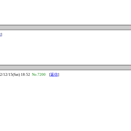
信
]
2/15(Sat) 18:52
No.7200
[
返信
]