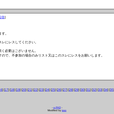
返信
]
ます。
スレにレスしてください。
頂く必要はございません。
すので、不参加の場合のみリスト又はこのスレにレスをお願いします。
16
] [
17
] [
18
] [
19
] [
20
] [
21
] [
22
] [
23
] [
24
] [
25
] [
26
] [
27
] [
28
] [
29
] [
30
] [
31
] [
32
] [
33
] [
34
] [
35
-
e-PAD
-
Modified by
isso