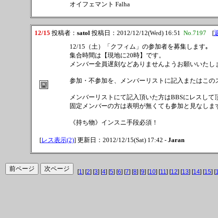
オイフェマント Falha
12/15
投稿者：
satol
投稿日：2012/12/12(Wed) 16:51
No.7197
[
12/15（土）「クフィム」の参加者を募集します｡
集合時間は【現地に20時】です。
メンバー全員遅刻などありませんようお願いいたし
参加・不参加を、メンバーリストに記入またはこの
メンバーリストにて記入頂いた方はBBSにレスして
固定メンバーの方は表明が無くても参加と見なしま
《持ち物》インスニ手段必須！
[
レス表示(2)
] 更新日：2012/12/15(Sat) 17:42 -
Jaran
[
1
] [
2
] [
3
] [
4
] [
5
] [
6
] [
7
] [
8
] [
9
] [
10
] [
11
] [
12
] [
13
] [
14
] [
15
] [