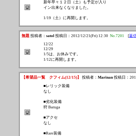
新年早々１２日（土）も予定が入り
イン出来なくなりました。
1/19（土）に再開します。
無題
投稿者：
satol
投稿日：2012/12/21(Fri) 12:30
No.7201
[
返
12/22
12/29
1/5は、お休みです。
1/12に再開します。
【希望品一覧 クフィム(12/15)】
投稿者：
Marinan
投稿日：2012/1
■レリック装備
なし
■劣化装備
狩 Baruga
■アクセ
なし
■Rare装備