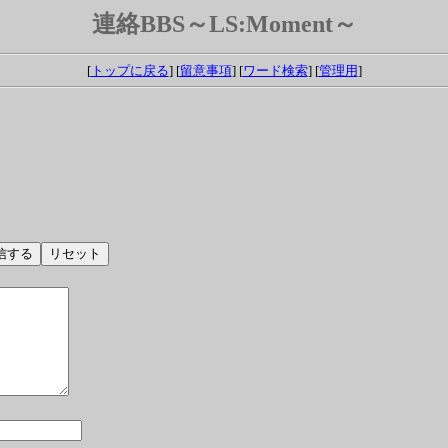
連絡BBS～LS:Moment～
[
トップに戻る
] [
留意事項
] [
ワード検索
] [
管理用
]