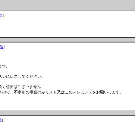
信
]
信
]
ます。
スレにレスしてください。
頂く必要はございません。
すので、不参加の場合のみリスト又はこのスレにレスをお願いします。
信
]