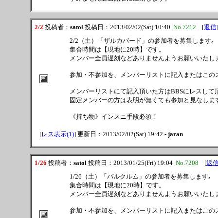
2/2
投稿者：
satol
投稿日：2013/02/02(Sat) 10:40
No.7212
[
返信
2/2（土）「ザルカバード」の参加者を募集します｡
集合時間は【現地に20時】です。
メンバー全員遅刻などありませんようお願いいたし
参加・不参加を、メンバーリストに記入またはこの
メンバーリストにて記入頂いた方はBBSにレスして
固定メンバーの方は表明が無くても参加と見なしま
《持ち物》インスニ手段必須！
[
レス表示(1)
] 更新日：2013/02/02(Sat) 19:42 -
jaran
1/26
投稿者：
satol
投稿日：2013/01/25(Fri) 19:04
No.7208
[
返
1/26（土）「バルクルム」の参加者を募集します｡
集合時間は【現地に20時】です。
メンバー全員遅刻などありませんようお願いいたし
参加・不参加を、メンバーリストに記入またはこの