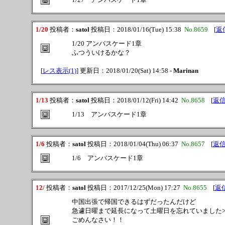
1/20
投稿者：
satol
投稿日：2018/01/16(Tue) 15:38
No.8659
[
返
1/20 アンバスケード1章
ふつういけるかな？
[
レス表示(1)
] 更新日：2018/01/20(Sat) 14:58 -
Marinan
1/13
投稿者：
satol
投稿日：2018/01/12(Fri) 14:42
No.8658
[
返
1/13 アンバスケード1章
1/6
投稿者：
satol
投稿日：2018/01/04(Thu) 06:37
No.8657
[
返
1/6 アンバスケード1章
12/
投稿者：
satol
投稿日：2017/12/25(Mon) 17:27
No.8655
[
返
中国出張で帰国できるはずだったんだけど
急遽日曜まで延長になって土曜日を忘れていました>
ごめんなさい！！