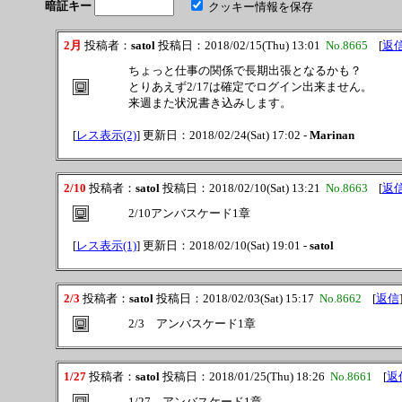
暗証キー
クッキー情報を保存
2月
投稿者：
satol
投稿日：2018/02/15(Thu) 13:01
No.8665
[
返
ちょっと仕事の関係で長期出張となるかも？
とりあえず2/17は確定でログイン出来ません。
来週また状況書き込みします。
[
レス表示(2)
] 更新日：2018/02/24(Sat) 17:02 -
Marinan
2/10
投稿者：
satol
投稿日：2018/02/10(Sat) 13:21
No.8663
[
返
2/10アンバスケード1章
[
レス表示(1)
] 更新日：2018/02/10(Sat) 19:01 -
satol
2/3
投稿者：
satol
投稿日：2018/02/03(Sat) 15:17
No.8662
[
返信
2/3 アンバスケード1章
1/27
投稿者：
satol
投稿日：2018/01/25(Thu) 18:26
No.8661
[
返
1/27 アンバスケード1章