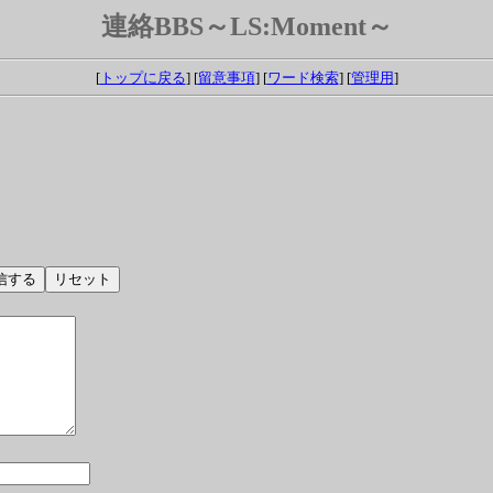
連絡BBS～LS:Moment～
[
トップに戻る
] [
留意事項
] [
ワード検索
] [
管理用
]