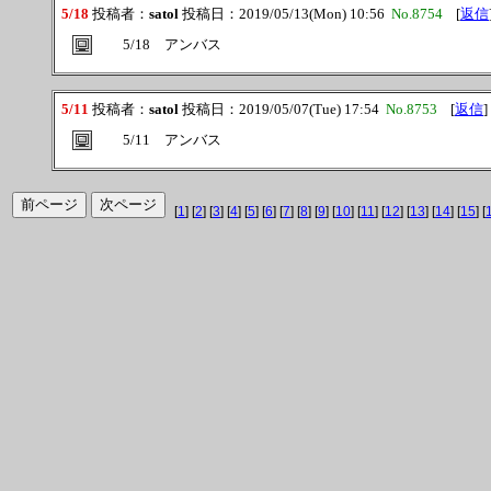
5/18
投稿者：
satol
投稿日：2019/05/13(Mon) 10:56
No.8754
[
返信
5/18 アンバス
5/11
投稿者：
satol
投稿日：2019/05/07(Tue) 17:54
No.8753
[
返信
]
5/11 アンバス
[
1
] [
2
] [
3
] [
4
] [
5
] [
6
] [
7
] [
8
] [
9
] [
10
] [
11
] [
12
] [
13
] [
14
] [
15
] [