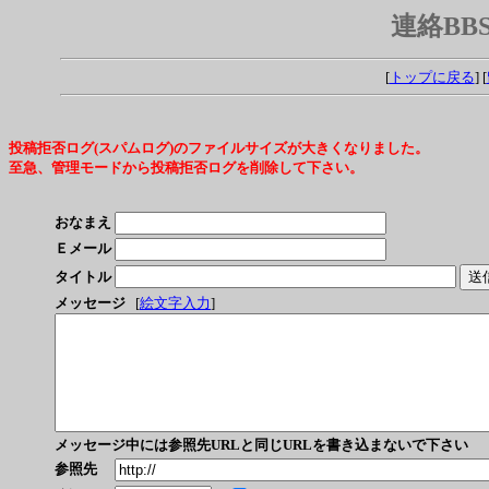
連絡BBS
[
トップに戻る
] [
投稿拒否ログ(スパムログ)のファイルサイズが大きくなりました。
至急、管理モードから投稿拒否ログを削除して下さい。
おなまえ
Ｅメール
タイトル
メッセージ
[
絵文字入力
]
メッセージ中には参照先URLと同じURLを書き込まないで下さい
参照先