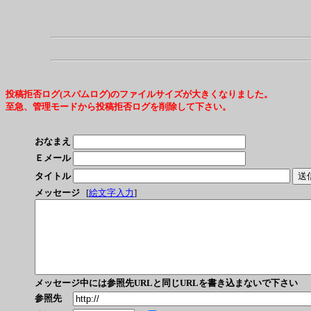
投稿拒否ログ(スパムログ)のファイルサイズが大きくなりました。
至急、管理モードから投稿拒否ログを削除して下さい。
おなまえ
Ｅメール
タイトル
メッセージ
[
絵文字入力
]
メッセージ中には参照先URLと同じURLを書き込まないで下さい
参照先