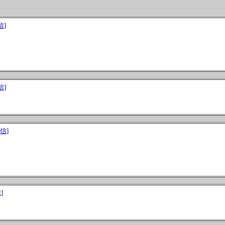
信
]
信
]
信
]
信
]