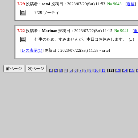
7/29
投稿者：
satol
投稿日：2023/07/29(Sat) 11:53
No.9043
[
返信
]
7/29 ソーティ
7/22
投稿者：
Marinan
投稿日：2023/07/22(Sat) 11:15
No.9041
[
返
仕事のため、すみませんが、本日はお休みします。_(.. )_
[
レス表示(1)
] 更新日：2023/07/22(Sat) 11:58 -
satol
[
1
] [
2
] [
3
] [
4
] [
5
] [
6
] [
7
] [
8
] [
9
] [
10
] [
11
]
[12]
[
13
] [
14
] [
15
] [