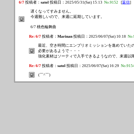
6/7
投稿者：
satol
投稿日：2025/05/31(Sat) 15:13
No.9152
[
返信
]
遅くなってすみません。
今週難しいので、来週に延期しています。
6/7 桃色輪舞曲
Re: 6/7
投稿者：
Marinan
投稿日：2025/06/07(Sat) 10:18
No.
最近、空き時間にエンブリオミッションを進めていた
必要があるようで・・・
強化素材はソーティで入手できるようなので、来週以降で良
Re: 6/7
投稿者：
satol
投稿日：2025/06/07(Sat) 16:29
No.915
(￣^￣)ゞ