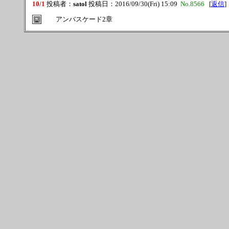
10/1
投稿者：
satol
投稿日：2016/09/30(Fri) 15:09
No.8566
[
返信
]
アンバスケード2章